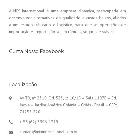
A NIX International é uma empresa dinâmica, preocupada em
desenvolver alternativas de qualidade e custos baixos, aliados
a um estudo tributário e logístico, para que as operações de
importação e exportação sejam rápidas, seguras e viáveis.
Curta Nosso Facebook
Localização
Av T9, nº 2310, Qd. 523, Lt. 10/15 – Sala 1107B – Ed.
Inove – Jardim América Goiânia – Goiás - Brasil – CEP:
74255-220
+ 55 (62) 3996-1719
contato@nixinternational.com.br