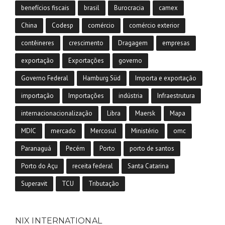
benefícios fiscais
brasil
Burocracia
camex
China
Codesp
comércio
comércio exterior
contêineres
crescimento
Dragagem
empresas
exportação
Exportações
governo
Governo Federal
Hamburg Süd
Importa e exportação
importação
Importações
indústria
Infraestrutura
internacionacionalização
Libra
Maersk
Mapa
MDIC
mercado
Mercosul
Ministério
omc
Paranaguá
Pecém
Porto
porto de santos
Porto do Açu
receita federal
Santa Catarina
Superavit
TCU
Tributação
NIX INTERNATIONAL