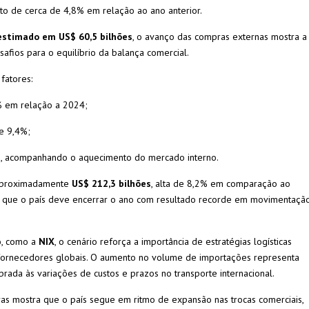
to de cerca de 4,8% em relação ao ano anterior.
estimado em US$ 60,5 bilhões
, o avanço das compras externas mostra a
fios para o equilíbrio da balança comercial.
fatores:
% em relação a 2024;
de 9,4%;
, acompanhando o aquecimento do mercado interno.
 aproximadamente
US$ 212,3 bilhões
, alta de 8,2% em comparação ao
 que o país deve encerrar o ano com resultado recorde em movimentaçã
o, como a
NIX
, o cenário reforça a importância de estratégias logísticas
e fornecedores globais. O aumento no volume de importações representa
da às variações de custos e prazos no transporte internacional.
s mostra que o país segue em ritmo de expansão nas trocas comerciais,