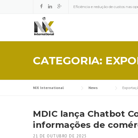
Skip to content
Eficiência e redução de custos nas op
CATEGORIA: EXP
NIX International
News
Exportaç
MDIC lança Chatbot Co
informações de comérc
21 DE OUTUBRO DE 2025