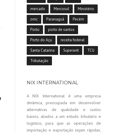
mercado
Mercosul
Ministério
omc
Paranaguá
Pecém
Porto
porto de santos
Porto do Açu
receita federal
Santa Catarina
Superavit
TCU
Tributação
NIX INTERNATIONAL
A NIX International é uma empresa
0
dinâmica, preocupada em desenvolver
alternativas de qualidade e custos
baixos, aliados a um estudo tributário e
logístico, para que as operações de
importação e exportação sejam rápidas,