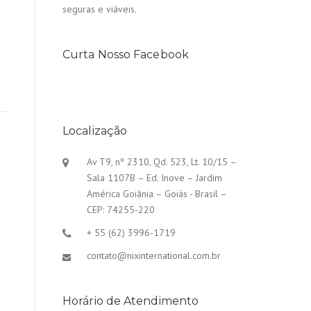
seguras e viáveis.
Curta Nosso Facebook
Localização
Av T9, nº 2310, Qd. 523, Lt. 10/15 –
Sala 1107B – Ed. Inove – Jardim
América Goiânia – Goiás - Brasil –
CEP: 74255-220
+ 55 (62) 3996-1719
contato@nixinternational.com.br
Horário de Atendimento