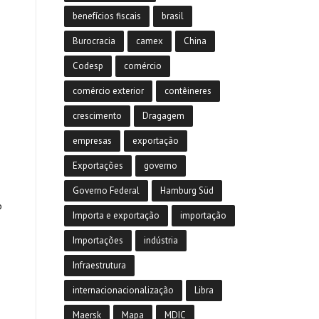
benefícios fiscais
brasil
Burocracia
camex
China
Codesp
comércio
comércio exterior
contêineres
crescimento
Dragagem
empresas
exportação
Exportações
governo
Governo Federal
Hamburg Süd
o
Importa e exportação
importação
Importações
indústria
Infraestrutura
internacionacionalização
Libra
Maersk
Mapa
MDIC