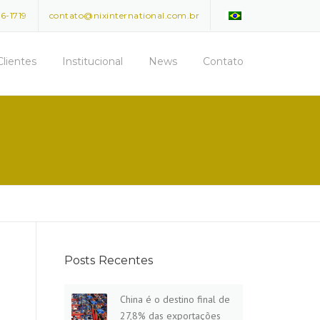
96-1719
contato@nixinternational.com.br
Clientes
Institucional
News
Contato
Posts Recentes
China é o destino final de
27,8% das exportações