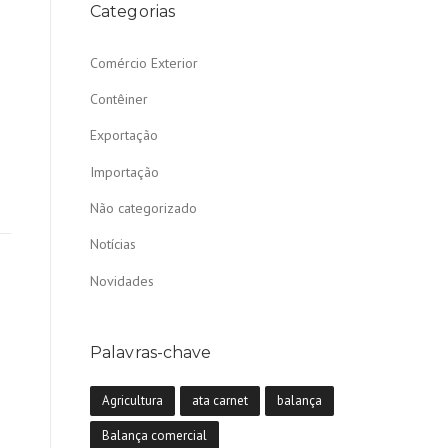
Categorias
Comércio Exterior
Contêiner
Exportação
Importação
Não categorizado
Notícias
Novidades
Palavras-chave
Agricultura
ata carnet
balança
Balança comercial