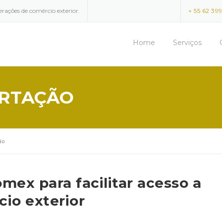
erações de comércio exterior.
+ 55 62 39
Home
Serviços
ORTAÇÃO
ão
mex para facilitar acesso a
io exterior