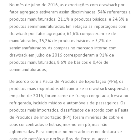
No mês de julho de 2016, as exportações com drawback por
fator agregado estiveram assim discriminadas: 54% referentes a
produtos manufaturados; 21,1% a produtos básicos; e 24,8% a
produtos semimanufaturados. Em relação às importações com
drawback por fator agregado, 61,6% compuseram-se de
manufaturados, 35,2% de produtos básicos e 3,2% de
semimanufaturados. As compras no mercado interno com
drawback em julho de 2016 corresponderam a 91% de
produtos manufaturados, 8,6% de básicos e 0,4% de
semimanufaturados;
De acordo com a Pauta de Produtos de Exportação (PPE), os
produtos mais exportados utilizando-se o drawback suspensão,
em julho de 2016, foram carne de frango congelada, fresca ou
refrigerada, incluído miúdos e automóveis de passageiros. Os
produtos mais importados, classificados de acordo com a Pauta
de Produtos de Importação (PPI) foram minérios de cobre e
seus concentrados e hulhas, mesmo em pó, mas não
aglomeradas. Para compras no mercado interno, destaca-se
coque de petróleo e perfis e fios, de ferro ou aços;