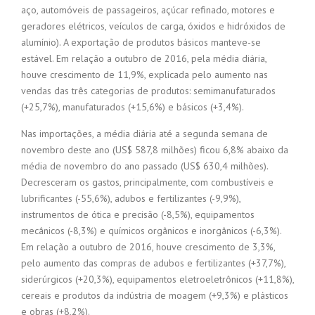
aço, automóveis de passageiros, açúcar refinado, motores e
geradores elétricos, veículos de carga, óxidos e hidróxidos de
alumínio). A exportação de produtos básicos manteve-se
estável. Em relação a outubro de 2016, pela média diária,
houve crescimento de 11,9%, explicada pelo aumento nas
vendas das três categorias de produtos: semimanufaturados
(+25,7%), manufaturados (+15,6%) e básicos (+3,4%).
Nas importações, a média diária até a segunda semana de
novembro deste ano (US$ 587,8 milhões) ficou 6,8% abaixo da
média de novembro do ano passado (US$ 630,4 milhões).
Decresceram os gastos, principalmente, com combustíveis e
lubrificantes (-55,6%), adubos e fertilizantes (-9,9%),
instrumentos de ótica e precisão (-8,5%), equipamentos
mecânicos (-8,3%) e químicos orgânicos e inorgânicos (-6,3%).
Em relação a outubro de 2016, houve crescimento de 3,3%,
pelo aumento das compras de adubos e fertilizantes (+37,7%),
siderúrgicos (+20,3%), equipamentos eletroeletrônicos (+11,8%),
cereais e produtos da indústria de moagem (+9,3%) e plásticos
e obras (+8,2%).