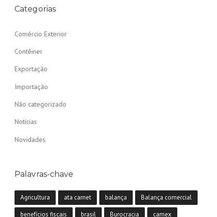
Categorias
Comércio Exterior
Contêiner
Exportação
Importação
Não categorizado
Notícias
Novidades
Palavras-chave
Agricultura
ata carnet
balança
Balança comercial
benefícios fiscais
brasil
Burocracia
camex