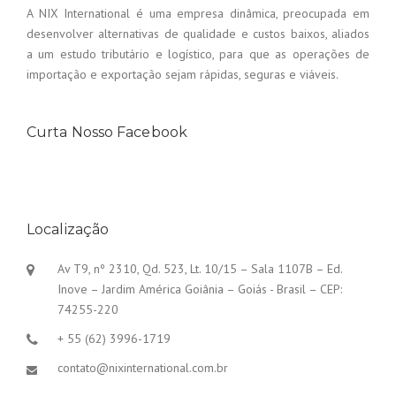
A NIX International é uma empresa dinâmica, preocupada em
desenvolver alternativas de qualidade e custos baixos, aliados
a um estudo tributário e logístico, para que as operações de
importação e exportação sejam rápidas, seguras e viáveis.
Curta Nosso Facebook
Localização
Av T9, nº 2310, Qd. 523, Lt. 10/15 – Sala 1107B – Ed.
Inove – Jardim América Goiânia – Goiás - Brasil – CEP:
74255-220
+ 55 (62) 3996-1719
contato@nixinternational.com.br