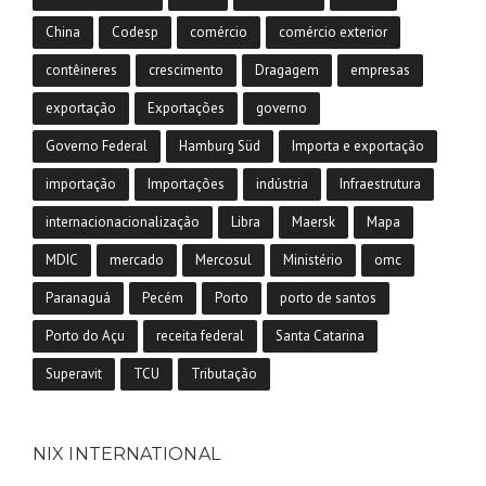
China
Codesp
comércio
comércio exterior
contêineres
crescimento
Dragagem
empresas
exportação
Exportações
governo
Governo Federal
Hamburg Süd
Importa e exportação
importação
Importações
indústria
Infraestrutura
internacionacionalização
Libra
Maersk
Mapa
MDIC
mercado
Mercosul
Ministério
omc
Paranaguá
Pecém
Porto
porto de santos
Porto do Açu
receita federal
Santa Catarina
Superavit
TCU
Tributação
NIX INTERNATIONAL