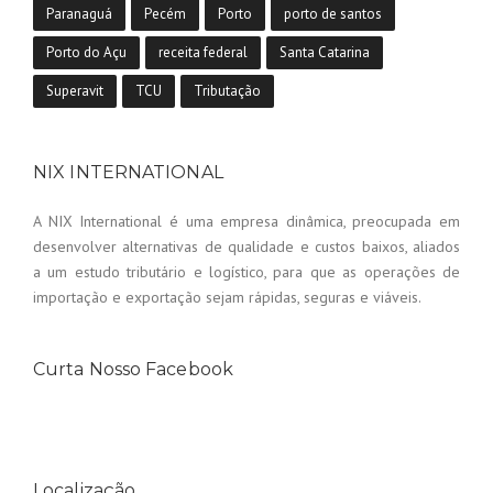
Paranaguá
Pecém
Porto
porto de santos
Porto do Açu
receita federal
Santa Catarina
Superavit
TCU
Tributação
NIX INTERNATIONAL
A NIX International é uma empresa dinâmica, preocupada em
desenvolver alternativas de qualidade e custos baixos, aliados
a um estudo tributário e logístico, para que as operações de
importação e exportação sejam rápidas, seguras e viáveis.
Curta Nosso Facebook
Localização