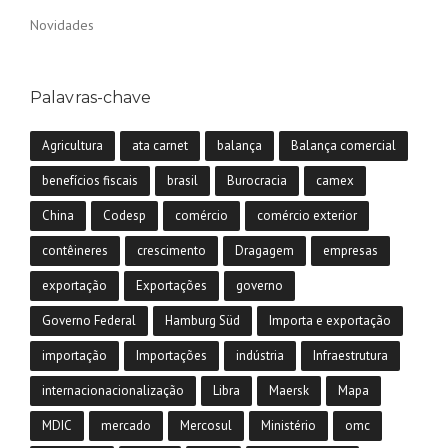
Novidades
Palavras-chave
Agricultura
ata carnet
balança
Balança comercial
benefícios fiscais
brasil
Burocracia
camex
China
Codesp
comércio
comércio exterior
contêineres
crescimento
Dragagem
empresas
exportação
Exportações
governo
Governo Federal
Hamburg Süd
Importa e exportação
importação
Importações
indústria
Infraestrutura
internacionacionalização
Libra
Maersk
Mapa
MDIC
mercado
Mercosul
Ministério
omc