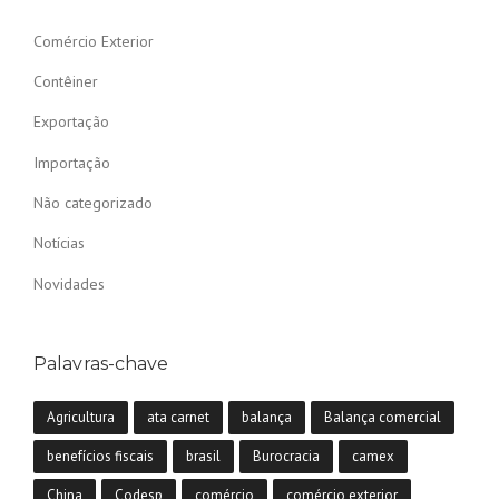
Comércio Exterior
Contêiner
Exportação
Importação
Não categorizado
Notícias
Novidades
Palavras-chave
Agricultura
ata carnet
balança
Balança comercial
benefícios fiscais
brasil
Burocracia
camex
China
Codesp
comércio
comércio exterior