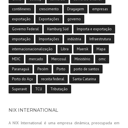
contêineres
crescimento
Dragagem
empresas
exportação
Exportações
governo
Governo Federal
Hamburg Süd
Importa e exportação
importação
Importações
indústria
Infraestrutura
internacionacionalização
Libra
Maersk
Mapa
MDIC
mercado
Mercosul
Ministério
omc
Paranaguá
Pecém
Porto
porto de santos
Porto do Açu
receita federal
Santa Catarina
Superavit
TCU
Tributação
NIX INTERNATIONAL
A NIX International é uma empresa dinâmica, preocupada em