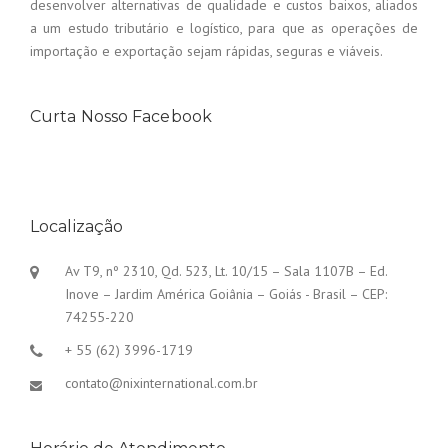
desenvolver alternativas de qualidade e custos baixos, aliados
a um estudo tributário e logístico, para que as operações de
importação e exportação sejam rápidas, seguras e viáveis.
Curta Nosso Facebook
Localização
Av T9, nº 2310, Qd. 523, Lt. 10/15 – Sala 1107B – Ed.
Inove – Jardim América Goiânia – Goiás - Brasil – CEP:
74255-220
+ 55 (62) 3996-1719
contato@nixinternational.com.br