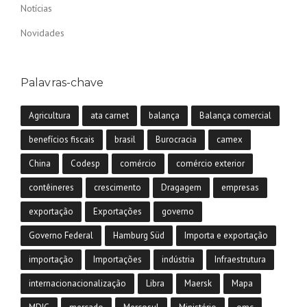
Notícias
Novidades
Palavras-chave
Agricultura
ata carnet
balança
Balança comercial
benefícios fiscais
brasil
Burocracia
camex
China
Codesp
comércio
comércio exterior
contêineres
crescimento
Dragagem
empresas
exportação
Exportações
governo
Governo Federal
Hamburg Süd
Importa e exportação
importação
Importações
indústria
Infraestrutura
internacionacionalização
Libra
Maersk
Mapa