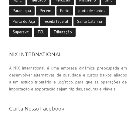
MDIC
mercado
Mercosul
Ministério
omc
Paranaguá
Pecém
Porto
porto de santos
Porto do Açu
receita federal
Santa Catarina
Superavit
TCU
Tributação
NIX INTERNATIONAL
A NIX International é uma empresa dinâmica, preocupada em
desenvolver alternativas de qualidade e custos baixos, aliados
a um estudo tributário e logístico, para que as operações de
importação e exportação sejam rápidas, seguras e viáveis.
Curta Nosso Facebook