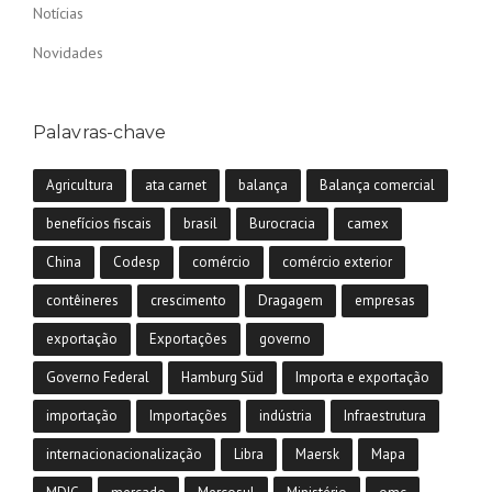
Notícias
Novidades
Palavras-chave
Agricultura
ata carnet
balança
Balança comercial
benefícios fiscais
brasil
Burocracia
camex
China
Codesp
comércio
comércio exterior
contêineres
crescimento
Dragagem
empresas
exportação
Exportações
governo
Governo Federal
Hamburg Süd
Importa e exportação
importação
Importações
indústria
Infraestrutura
internacionacionalização
Libra
Maersk
Mapa