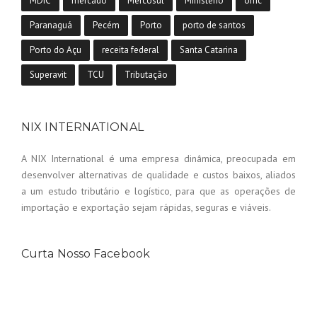
MDIC
mercado
Mercosul
Ministério
omc
Paranaguá
Pecém
Porto
porto de santos
Porto do Açu
receita federal
Santa Catarina
Superavit
TCU
Tributação
NIX INTERNATIONAL
A NIX International é uma empresa dinâmica, preocupada em
desenvolver alternativas de qualidade e custos baixos, aliados
a um estudo tributário e logístico, para que as operações de
importação e exportação sejam rápidas, seguras e viáveis.
Curta Nosso Facebook