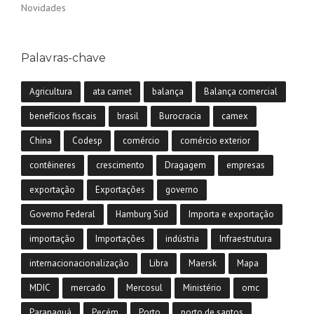
Novidades
Palavras-chave
Agricultura
ata carnet
balança
Balança comercial
benefícios fiscais
brasil
Burocracia
camex
China
Codesp
comércio
comércio exterior
contêineres
crescimento
Dragagem
empresas
exportação
Exportações
governo
Governo Federal
Hamburg Süd
Importa e exportação
importação
Importações
indústria
Infraestrutura
internacionacionalização
Libra
Maersk
Mapa
MDIC
mercado
Mercosul
Ministério
omc
Paranaguá
Pecém
Porto
porto de santos