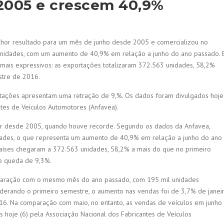
 2005 e crescem 40,9%
melhor resultado para um mês de junho desde 2005 e comercializou no
unidades, com um aumento de 40,9% em relação a junho do ano passado. 
ais expressivos: as exportações totalizaram 372.563 unidades, 58,2%
stre de 2016.
rtações apresentam uma retração de 9,%. Os dados foram divulgados hoje
ntes de Veículos Automotores (Anfavea).
or desde 2005, quando houve recorde. Segundo os dados da Anfavea,
ades, o que representa um aumento de 40,9% em relação a junho do ano
aíses chegaram a 372.563 unidades, 58,2% a mais do que no primeiro
ve queda de 9,3%.
paração com o mesmo mês do ano passado, com 195 mil unidades
iderando o primeiro semestre, o aumento nas vendas foi de 3,7% de janei
6. Na comparação com maio, no entanto, as vendas de veículos em junho
 hoje (6) pela Associação Nacional dos Fabricantes de Veículos