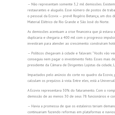
— Não representam somente 3,2 mil demissões. Existem a
restaurantes e aluguéis. Esse número de postos de trabal
o pessoal da Ecovix — prevê Rogério Betança, um dos di
Material Elétrico de Rio Grande e São José do Norte.
As demissões acentuam a crise financeira que já estava
duplicaria e chegaria a 400 mil com o progresso impuls
investiram para atender ao crescimento: construíram hot
— Políticos chegavam à cidade e falavam: “Vocês vão ver
conseguiu nem pagar o investimento feito. Esses mai
presidente da Câmara de Dirigentes Lojistas da cidade, L
Impactados pelo anúncio do corte no quadro da Ecovix, 
calculam os prejuízos à vista. Entre eles, está a Univer
A Ecovix representava 30% do faturamento. Com o rompim
demissão de ao menos 30 de seus 78 funcionários e cont
— Havia a promessa de que os estaleiros teriam demand
continuariam fazendo reformas em plataformas e navios