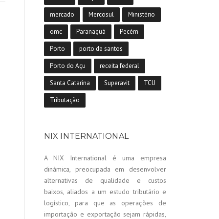
mercado
Mercosul
Ministério
omc
Paranaguá
Pecém
Porto
porto de santos
Porto do Açu
receita federal
Santa Catarina
Superavit
TCU
Tributação
NIX INTERNATIONAL
A NIX International é uma empresa
dinâmica, preocupada em desenvolver
alternativas de qualidade e custos
baixos, aliados a um estudo tributário e
logístico, para que as operações de
importação e exportação sejam rápidas,