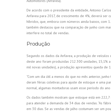
Automotores (Anfavea).
De acordo com o presidente da entidade, Antonio Carlos
Anfavea para 2017, de crescimento de 4%, deverá ser c
híbridos, que, embora com números ainda baixos, com 1.
também destacou que na comparação de junho com maio 
interfere no total de vendas.
Produção
Segundo os dados da Anfavea, a produção de veículos 
deste ano foram produzidas 212.300 unidades, 15,1% a
mil novas unidades), a produção apresentou queda de 
“Com um dia útil a menos do que no mês anterior, jun
deram férias coletivas para ajuste de estoque e uma par
normal, algumas montadoras usam esse período do ano p
Os dados também mostram que estoque está em 222,7 mi
para atender a demanda de 34 dias de vendas. “As fábr
em 30 dias. Se as vendas de julho costumam ser um pouc