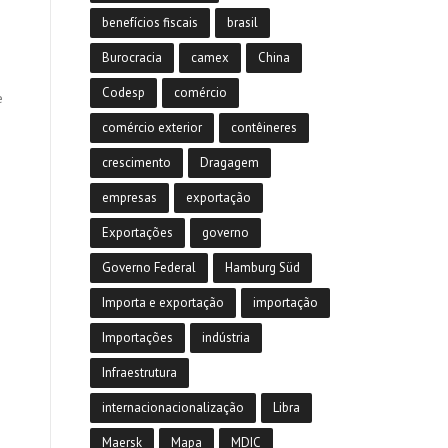
benefícios fiscais
brasil
Burocracia
camex
China
Codesp
comércio
e
comércio exterior
contêineres
crescimento
Dragagem
empresas
exportação
Exportações
governo
Governo Federal
Hamburg Süd
Importa e exportação
importação
Importações
indústria
Infraestrutura
internacionacionalização
Libra
Maersk
Mapa
MDIC