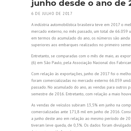
junho desde o ano de
6 DE JULHO DE 2017
A indústria automobilística brasileira teve em 2017 o 
mercado externo, no mês passado, um total de 66.059 
em termos do acumulado do ano, os números são ainda m
superiores aos embarques realizados no primeiro seme
Entretanto, se comparadas com o mês de maio, as expo
(6) em São Paulo, pela Associação Nacional dos Fabrica
Com relação às exportações, junho de 2017 foi o melh
foram comercializadas no mercado externo 66.059 unid
passado. No acumulado do ano, as vendas para outros p
semestre de 2016. Entretanto, com relação a maio hou
As vendas de veículos subiram 13,5% em junho na com
comercializadas ante 171,8 mil em junho de 2016. Cons
a junho deste ano em relação ao mesmo período de 201
tiveram leve queda, de 0,3%. Os dados foram divulgados