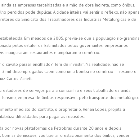
inda as empresas terceirizadas e a mão de obra indireta, como ônibus,
ho perdidos pode duplicar. A cidade inteira vai sentir o reflexo, não apen
retores do Sindicato dos Trabalhadores das Indústrias Metalúrgicas e de
 estabelecida. Em meados de 2005, previa-se que a população rio-grandin
ionado pelos estaleiros. Estimulados pelos governantes, empresários
éis, inauguraram restaurantes e ampliaram o comércio.
 o cavalo passar encilhado? Tem de investir”. Na realidade, não se
s de 3 mil desempregados caem como uma bomba no comércio — resume o
uiz Carlos Zanetti.
prestadores de serviços para a companhia e seus trabalhadores ainda
sal Turismo, empresa de ônibus responsável pelo transporte dos metalúrgico
ento imediato do contrato, o proprietário, Renan Lopes, projeta a
abiliza dificuldades para pagar as rescisões.
a por novas plataformas da Petrobras durante 20 anos e depois
. Com as demissões, vou liberar o estacionamento dos ônibus, vender