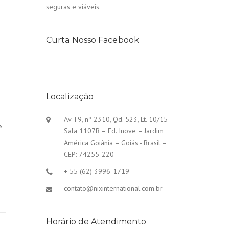
seguras e viáveis.
Curta Nosso Facebook
Localização
Av T9, nº 2310, Qd. 523, Lt. 10/15 –
s
Sala 1107B – Ed. Inove – Jardim
América Goiânia – Goiás - Brasil –
CEP: 74255-220
+ 55 (62) 3996-1719
contato@nixinternational.com.br
Horário de Atendimento