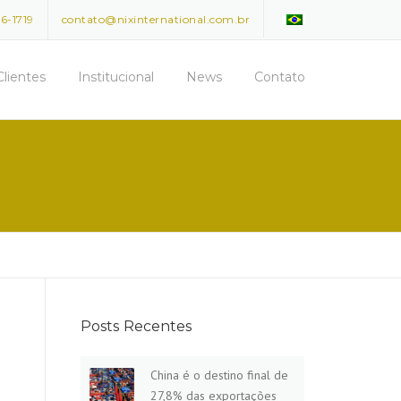
96-1719
contato@nixinternational.com.br
Clientes
Institucional
News
Contato
Posts Recentes
China é o destino final de
27,8% das exportações