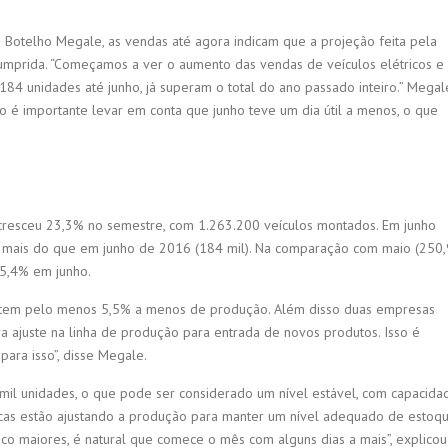
 Botelho Megale, as vendas até agora indicam que a projeção feita pela
umprida. “Começamos a ver o aumento das vendas de veículos elétricos e
184 unidades até junho, já superam o total do ano passado inteiro.” Megal
é importante levar em conta que junho teve um dia útil a menos, o que
cresceu 23,3% no semestre, com 1.263.200 veículos montados. Em junho
 mais do que em junho de 2016 (184 mil). Na comparação com maio (250,
15,4% em junho.
ho tem pelo menos 5,5% a menos de produção. Além disso duas empresas
a ajuste na linha de produção para entrada de novos produtos. Isso é
ara isso”, disse Megale.
l unidades, o que pode ser considerado um nível estável, com capacida
icas estão ajustando a produção para manter um nível adequado de estoq
o maiores, é natural que comece o mês com alguns dias a mais”, explicou