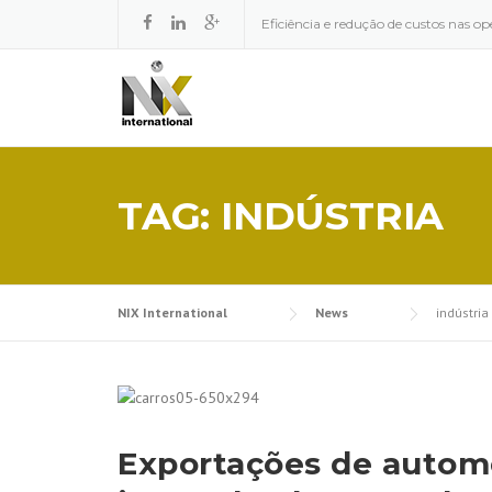
Skip to content
Eficiência e redução de custos nas op
TAG: INDÚSTRIA
NIX International
News
indústria
Exportações de autom