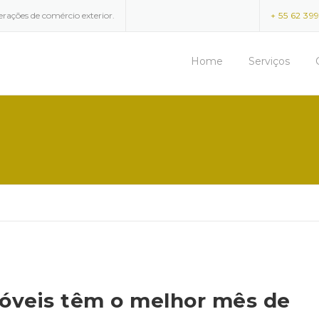
erações de comércio exterior.
+ 55 62 39
Home
Serviços
óveis têm o melhor mês de