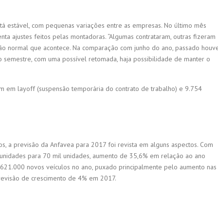
á estável, com pequenas variações entre as empresas. No último mês
ta ajustes feitos pelas montadoras. “Algumas contrataram, outras fizeram
iação normal que acontece. Na comparação com junho do ano, passado houv
emestre, com uma possível retomada, haja possibilidade de manter o
m em layoff (suspensão temporária do contrato de trabalho) e 9.754
, a previsão da Anfavea para 2017 foi revista em alguns aspectos. Com
unidades para 70 mil unidades, aumento de 35,6% em relação ao ano
2.621.000 novos veículos no ano, puxado principalmente pelo aumento nas
previsão de crescimento de 4% em 2017.