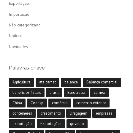
Exportação
Importação
Não categorizado
Notícias
Novidades
Palavras-chave
Agricultura
ata carnet
balança
Balança comercial
benefícios fiscais
brasil
Burocracia
camex
China
Codesp
comércio
comércio exterior
contêineres
crescimento
Dragagem
empresas
exportação
Exportações
governo