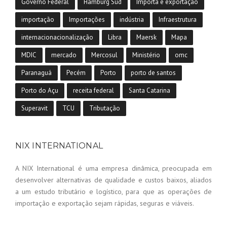
Governo Federal
Hamburg Süd
Importa e exportação
importação
Importações
indústria
Infraestrutura
internacionacionalização
Libra
Maersk
Mapa
MDIC
mercado
Mercosul
Ministério
omc
Paranaguá
Pecém
Porto
porto de santos
Porto do Açu
receita federal
Santa Catarina
Superavit
TCU
Tributação
NIX INTERNATIONAL
A NIX International é uma empresa dinâmica, preocupada em
desenvolver alternativas de qualidade e custos baixos, aliados
a um estudo tributário e logístico, para que as operações de
importação e exportação sejam rápidas, seguras e viáveis.