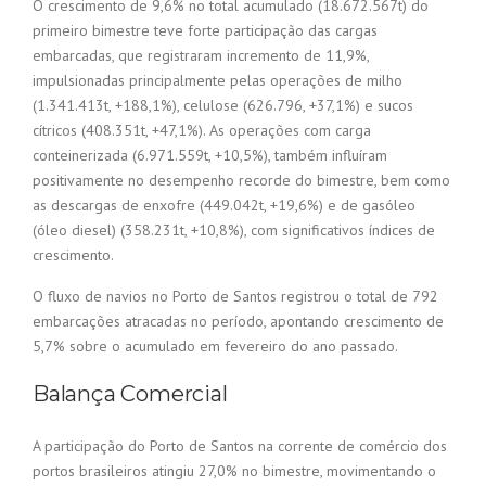
O crescimento de 9,6% no total acumulado (18.672.567t) do
primeiro bimestre teve forte participação das cargas
embarcadas, que registraram incremento de 11,9%,
impulsionadas principalmente pelas operações de milho
(1.341.413t, +188,1%), celulose (626.796, +37,1%) e sucos
cítricos (408.351t, +47,1%). As operações com carga
conteinerizada (6.971.559t, +10,5%), também influíram
positivamente no desempenho recorde do bimestre, bem como
as descargas de enxofre (449.042t, +19,6%) e de gasóleo
(óleo diesel) (358.231t, +10,8%), com significativos índices de
crescimento.
O fluxo de navios no Porto de Santos registrou o total de 792
embarcações atracadas no período, apontando crescimento de
5,7% sobre o acumulado em fevereiro do ano passado.
Balança Comercial
A participação do Porto de Santos na corrente de comércio dos
portos brasileiros atingiu 27,0% no bimestre, movimentando o