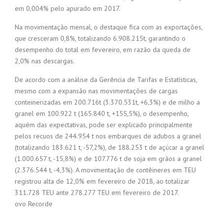
em 0,004% pelo apurado em 2017.
Na movimentação mensal, o destaque fica com as exportações,
que cresceram 0,8%, totalizando 6.908.215t, garantindo o
desempenho do total em fevereiro, em razão da queda de
2,0% nas descargas.
De acordo com a análise da Gerência de Tarifas e Estatísticas,
mesmo com a expansão nas movimentações de cargas
conteinerizadas em 200.716t (3.370.531t, +6,3%) e de milho a
granel em 100.922 t (165.840 t, +155,5%), o desempenho,
aquém das expectativas, pode ser explicado principalmente
pelos recuos de 244.954 t nos embarques de adubos a granel
(totalizando 183.621 t, -57,2%), de 188.253 t de açúcar a granel
(1.000.657 t, -15,8%) e de 107.776 t de soja em grãos a granel
(2.376.544 t, -4,3%). A movimentação de contêineres em TEU
registrou alta de 12,0% em fevereiro de 2018, ao totalizar
311.728 TEU ante 278.277 TEU em fevereiro de 2017.
ovo Recorde