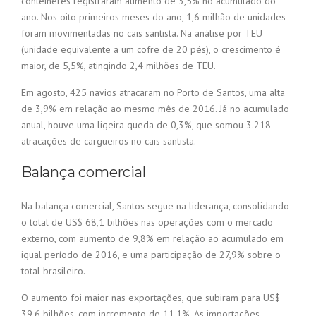
contêineres registraram aumento de 3,5% no acumulado do
ano. Nos oito primeiros meses do ano, 1,6 milhão de unidades
foram movimentadas no cais santista. Na análise por TEU
(unidade equivalente a um cofre de 20 pés), o crescimento é
maior, de 5,5%, atingindo 2,4 milhões de TEU.
Em agosto, 425 navios atracaram no Porto de Santos, uma alta
de 3,9% em relação ao mesmo mês de 2016. Já no acumulado
anual, houve uma ligeira queda de 0,3%, que somou 3.218
atracações de cargueiros no cais santista.
Balança comercial
Na balança comercial, Santos segue na liderança, consolidando
o total de US$ 68,1 bilhões nas operações com o mercado
externo, com aumento de 9,8% em relação ao acumulado em
igual período de 2016, e uma participação de 27,9% sobre o
total brasileiro.
O aumento foi maior nas exportações, que subiram para US$
39,6 bilhões, com incremento de 11,1%. As importações