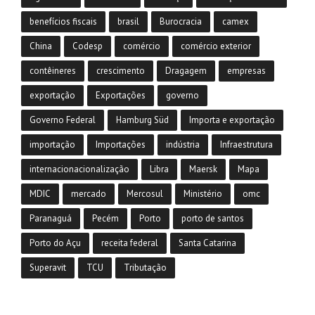
benefícios fiscais
brasil
Burocracia
camex
China
Codesp
comércio
comércio exterior
contêineres
crescimento
Dragagem
empresas
exportação
Exportações
governo
Governo Federal
Hamburg Süd
Importa e exportação
importação
Importações
indústria
Infraestrutura
internacionacionalização
Libra
Maersk
Mapa
MDIC
mercado
Mercosul
Ministério
omc
Paranaguá
Pecém
Porto
porto de santos
Porto do Açu
receita federal
Santa Catarina
Superavit
TCU
Tributação