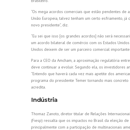
brasileiro.
“Os mega acordos comerciais que estão pendentes de a
União Europeia, talvez tenham um certo esfriamento, j
novo presidente”, diz.
“Eu sei que isso [os grandes acordos] não será necessar
um acordo bilateral de comércio com os Estados Unidos 
Unidos deixem de ser um parceiro comercial importante pa
Para a CEO da Amcham, a aproximação regulatória entre
deve continuar a evoluir. Segundo ela, os investidores 
“Entendo que haverá cada vez mais apetite dos americano
programa do presidente Temer tornando mais concreto e
acredita.
Indústria
Thomaz Zanoto, diretor titular de Relações Internaciona
(Fiesp) ressalta que os impactos no Brasil da eleição d
principalmente com a participação de multinacionais amer