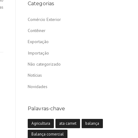
do
Categorias
as
Comércio Exterior
Contêiner
Exportação
Importação
Não categorizado
Notícias
Novidades
Palavras-chave
Agricultura
ata carnet
balança
Balança comercial