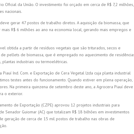
ário Oficial da União. O investimento foi orçado em cerca de R$ 7,2 milhões,
s nacionais.
ve gerar 47 postos de trabalho diretos. A aquisição da biomassa, que
tar mais R$ 6 milhões ao ano na economia local, gerando mais empregos e
l obtida a partir de resíduos vegetais que são triturados, secos e
de pellets de biomassa, que é empregado no aquecimento de residência
plantas industriais ou termoelétricas.
Piauí Ind. Com. e Exportação de Cera Vegetal Ltda cuja planta industrial
timos testes antes do funcionamento. Quando estiver em plena operação,
es. Na primeira quinzena de setembro deste ano, a Agrocera Piauí deve
 o exterior.
mento de Exportação (CZPE) aprovou 12 projetos industriais para
 de Senador Guiomar (AC) que totalizam R$ 18 bilhões em investimentos
 de geração de cerca de 15 mil postos de trabalho nas obras de
ção.