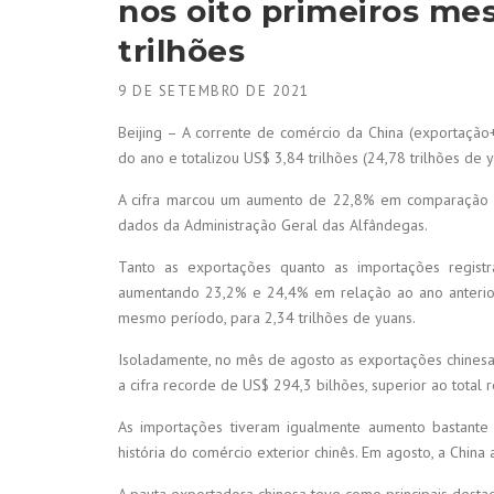
nos oito primeiros me
trilhões
9 DE SETEMBRO DE 2021
Beijing – A corrente de comércio da China (exportaçã
do ano e totalizou US$ 3,84 trilhões (24,78 trilhões de y
A cifra marcou um aumento de 22,8% em comparação 
dados da Administração Geral das Alfândegas.
Tanto as exportações quanto as importações regist
aumentando 23,2% e 24,4% em relação ao ano anterior,
mesmo período, para 2,34 trilhões de yuans.
Isoladamente, no mês de agosto as exportações chine
a cifra recorde de US$ 294,3 bilhões, superior ao total
As importações tiveram igualmente aumento bastante
história do comércio exterior chinês. Em agosto, a Chin