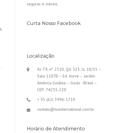
seguras e viáveis.
Curta Nosso Facebook
a,
Localização
Av T9, nº 2310, Qd. 523, Lt. 10/15 –
Sala 1107B – Ed. Inove – Jardim
América Goiânia – Goiás - Brasil –
CEP: 74255-220
+ 55 (62) 3996-1719
contato@nixinternational.com.br
Horário de Atendimento