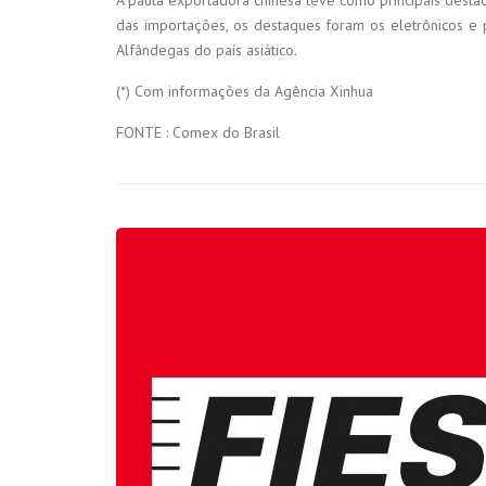
A pauta exportadora chinesa teve como principais destaq
das importações, os destaques foram os eletrônicos e 
Alfândegas do país asiático.
(*) Com informações da Agência Xinhua
FONTE : Comex do Brasil