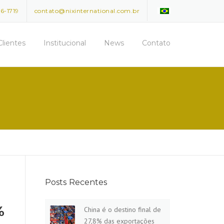
96-1719
contato@nixinternational.com.br
Clientes
Institucional
News
Contato
Posts Recentes
%
China é o destino final de
27,8% das exportações