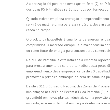
A autorização foi publicada nesta quarta-feira (9), no Di
dos quais R$ 6,4 milhões serão supridos por fornecedore
Quando estiver em plena operação, o empreendimento de
servirá de matéria-prima para essa indústria, deve inje
renda no campo.
O produto da Ecopellets é uma fonte de energia renováve
comprimidos. O mercado europeu é o maior consumidor 
ou como fonte de energia para consumidores comerciais, 
Na ZPE de Parnaíba já está instalada a empresa Agrocera 
para processamento da cera de carnaúba passa pelos úl
empreendimento deve empregar cerca de 20 trabalhador
promover o primeiro embarque de cera de carnaúba para
Desde 2011 o Conselho Nacional das Zonas de Processa
implantação nas ZPEs de Pecém (CE), da Parnaíba (PI) e
greenfield em novas plantas industriais com a previsão
implantação e mais de 5 mil empregos diretos na opera