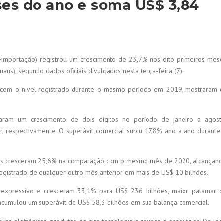
ses do ano e soma US$ 3,84
o+importação) registrou um crescimento de 23,7% nos oito primeiros mes
uans), segundo dados oficiais divulgados nesta terça-feira (7).
com o nível registrado durante o mesmo período em 2019, mostraram 
raram um crescimento de dois dígitos no período de janeiro a agost
 respectivamente. O superávit comercial subiu 17,8% ano a ano durante
sas cresceram 25,6% na comparação com o mesmo mês de 2020, alcançan
 registrado de qualquer outro mês anterior em mais de US$ 10 bilhões.
 expressivo e cresceram 33,1% para US$ 236 bilhões, maior patamar 
a acumulou um superávit de US$ 58,3 bilhões em sua balança comercial.