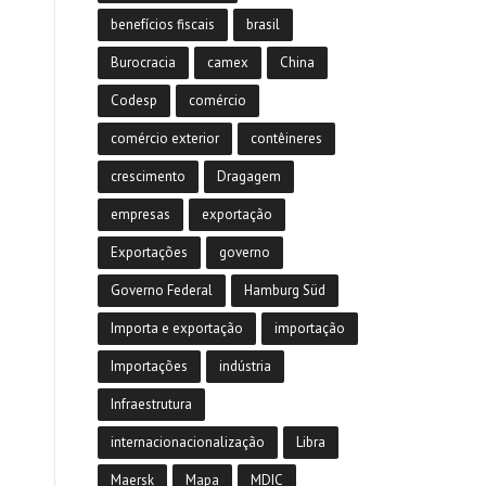
benefícios fiscais
brasil
Burocracia
camex
China
Codesp
comércio
comércio exterior
contêineres
crescimento
Dragagem
empresas
exportação
Exportações
governo
Governo Federal
Hamburg Süd
Importa e exportação
importação
Importações
indústria
Infraestrutura
internacionacionalização
Libra
Maersk
Mapa
MDIC