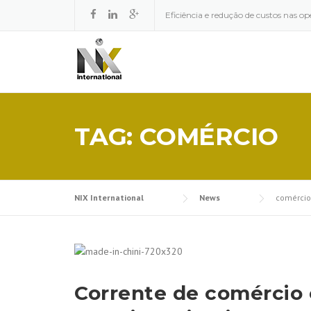
Skip to content
Eficiência e redução de custos nas op
TAG: COMÉRCIO
NIX International
News
comércio
Corrente de comércio 