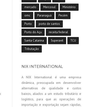
mercado
Mercosul
Ministério
omc
Paranaguá
Pecém
Porto
porto de santos
Porto do Açu
receita federal
Santa Catarina
Superavit
TCU
Tributação
NIX INTERNATIONAL
A NIX International é uma empresa
dinâmica, preocupada em desenvolver
alternativas de qualidade e custos
o
baixos, aliados a um estudo tributário e
logístico, para que as operações de
importação e exportação sejam rápidas,