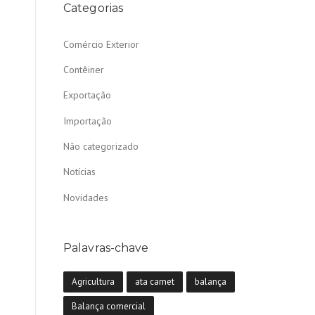
Categorias
Comércio Exterior
Contêiner
Exportação
Importação
Não categorizado
Notícias
Novidades
Palavras-chave
Agricultura
ata carnet
balança
Balança comercial