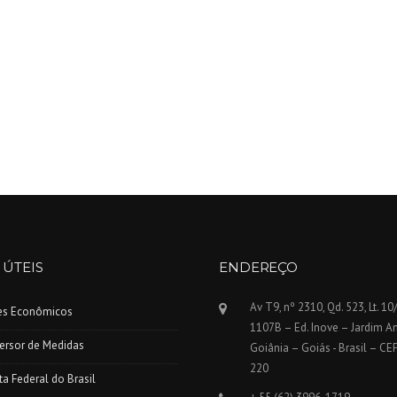
 ÚTEIS
ENDEREÇO
Av T9, nº 2310, Qd. 523, Lt. 10
ces Econômicos
1107B – Ed. Inove – Jardim A
ersor de Medidas
Goiânia – Goiás - Brasil – CE
220
ta Federal do Brasil