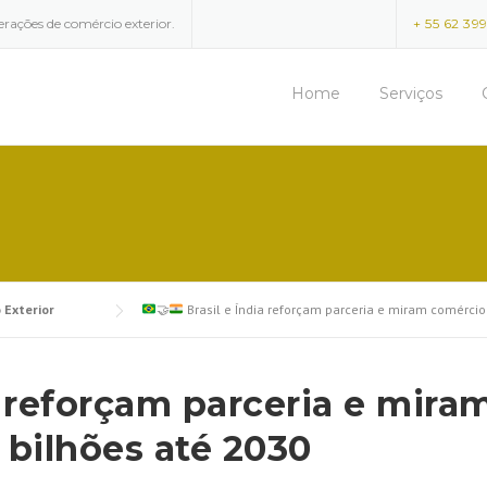
erações de comércio exterior.
+ 55 62 39
Home
Serviços
 Exterior
🤝
Brasil e Índia reforçam parceria e miram comérci
a reforçam parceria e mira
bilhões até 2030