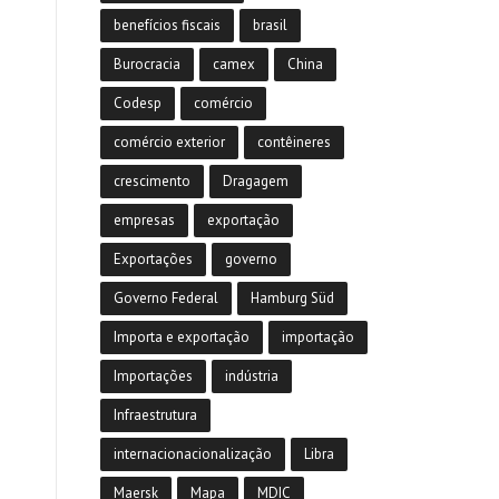
benefícios fiscais
brasil
Burocracia
camex
China
Codesp
comércio
comércio exterior
contêineres
crescimento
Dragagem
empresas
exportação
Exportações
governo
Governo Federal
Hamburg Süd
Importa e exportação
importação
Importações
indústria
Infraestrutura
internacionacionalização
Libra
Maersk
Mapa
MDIC