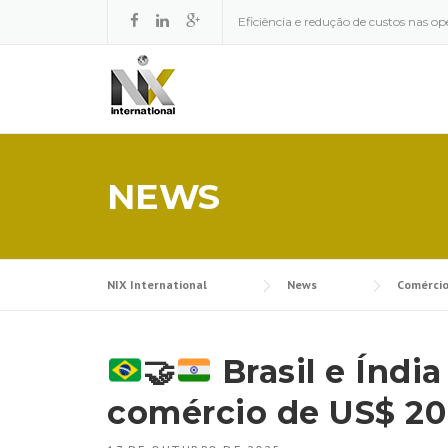
Skip to content
Eficiência e redução de custos nas op
NEWS
NIX International
News
Comércio
🤝
Brasil e Índi
comércio de US$ 20 