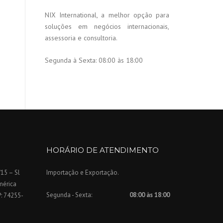
NIX International, a melhor opção para
soluções em negócios internacionais,
assessoria e consultoria.
Segunda à Sexta:
08:00 às 18:00
HORÁRIO DE ATENDIMENTO
/15 – Sl
Importação e Exportação.
mérica
Segunda - Sexta:
08:00 às 18:00
P: 74255-