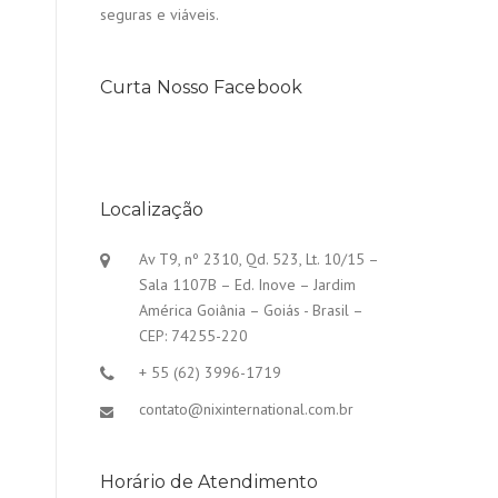
seguras e viáveis.
Curta Nosso Facebook
Localização
Av T9, nº 2310, Qd. 523, Lt. 10/15 –
Sala 1107B – Ed. Inove – Jardim
América Goiânia – Goiás - Brasil –
CEP: 74255-220
+ 55 (62) 3996-1719
contato@nixinternational.com.br
Horário de Atendimento