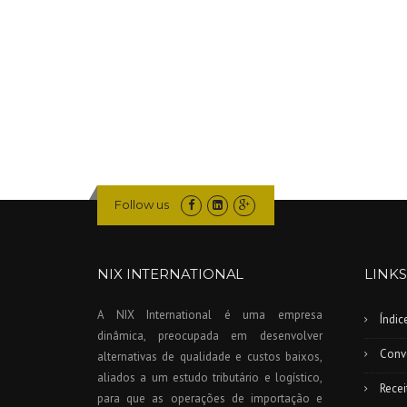
Follow us
NIX INTERNATIONAL
LINKS
A NIX International é uma empresa
Índi
dinâmica, preocupada em desenvolver
Conv
alternativas de qualidade e custos baixos,
aliados a um estudo tributário e logístico,
Recei
para que as operações de importação e