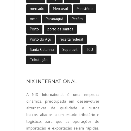
mercado
Mercosul
Ministério
omc
Paranaguá
Pecém
Porto
porto de santos
Porto do Açu
receita federal
Santa Catarina
Superavit
TCU
Tributação
NIX INTERNATIONAL
A NIX International é uma empresa
dinâmica, preocupada em desenvolver
alternativas de qualidade e custos
baixos, aliados a um estudo tributário e
logístico, para que as operações de
importação e exportação sejam rápidas,