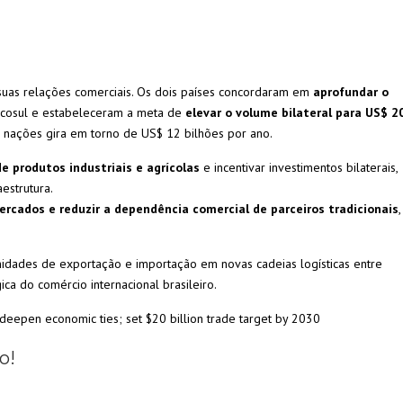
 suas relações comerciais. Os dois países concordaram em
aprofundar o
cosul e estabeleceram a meta de
elevar o volume bilateral para US$ 2
s nações gira em torno de US$ 12 bilhões por ano.
de produtos industriais e agrícolas
e incentivar investimentos bilaterais,
estrutura.
mercados e reduzir a dependência comercial de parceiros tradicionais
,
dades de exportação e importação em novas cadeias logísticas entre
ica do comércio internacional brasileiro.
 deepen economic ties; set $20 billion trade target by 2030
o!