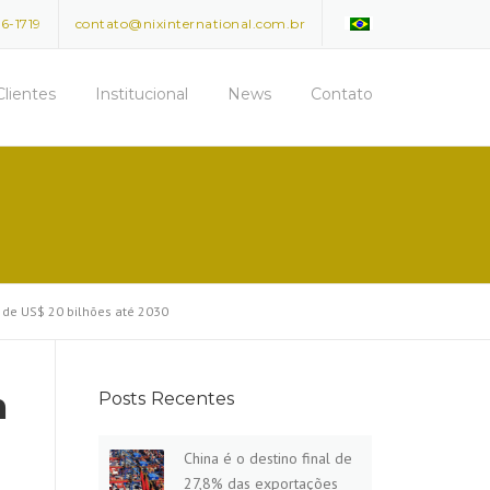
96-1719
contato@nixinternational.com.br
Clientes
Institucional
News
Contato
o de US$ 20 bilhões até 2030
m
Posts Recentes
China é o destino final de
27,8% das exportações