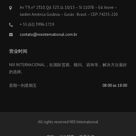
Av T9, nº 2310, Qd. 523, Lt. 10/15 – Sl 1107B – Ed. Inove –
Jardim América Goiânia – Goiás - Brasil – CEP: 74255-220
+ 55 (62) 3996-1719
contato@nixinternational.com.br
营业时间
NIX INTERNACIONAL，在国际贸易、顾问、咨询等，解决方法最好
的选择。
星期一到星期五
08:00 às 18:00
All rights reserved NIX International