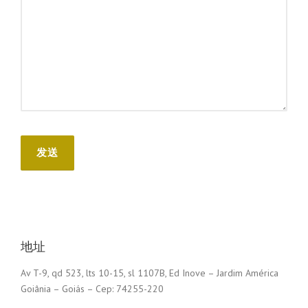
地址
Av T-9, qd 523, lts 10-15, sl 1107B, Ed Inove – Jardim América
Goiânia – Goiás – Cep: 74255-220