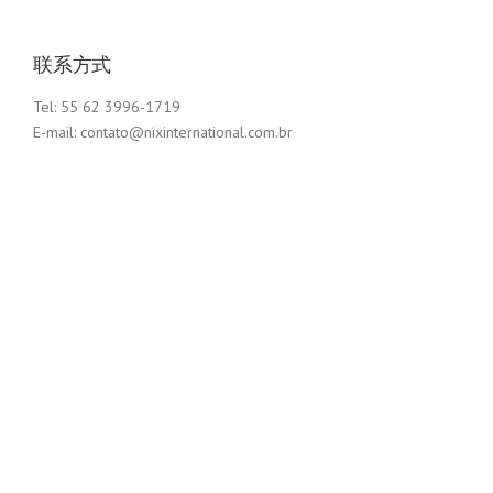
联系方式
Tel: 55 62 3996-1719
E-mail: contato@nixinternational.com.br